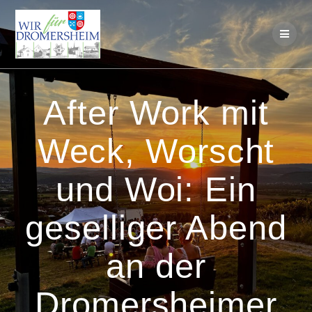
Skip
to
content
After Work mit
Weck, Worscht
und Woi: Ein
geselliger Abend
an der
Dromersheimer