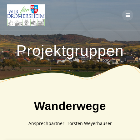
Skip
to
content
Projektgruppen
Wanderwege
Ansprechpartner: Torsten Weyerhäuser