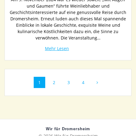
und Gaumen“ führte Weinliebhaber und
Geschichtsinteressierte auf eine genussvolle Reise durch
Dromersheim. Erneut luden auch dieses Mal spannende
Einblicke in lokale Geschichte, exquisite Weine und
kulinarische Köstlichkeiten dazu ein, die Sinne zu
verwöhnen. Die Veranstaltung…
Posts
Page
Page
Page
Page
1
2
3
4
navigation
Wir für Dromersheim
© 2026 Wir für Dromersheim